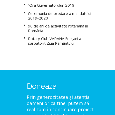
”Ora Guvernatorului” 2019
Ceremonia de predare a mandatului
2019-2020
90 de ani de activitate rotariană în
România
Rotary Club VARANA Focșani a
sărbătorit Ziua Pământului
Doneaza
Prin generozitatea și atenția
oamenilor ca tine, putem să
realizăm în continuare proiecte