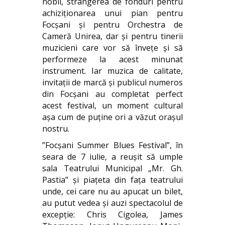
nobil, strângerea de fonduri pentru
achiziționarea unui pian pentru
Focșani și pentru Orchestra de
Cameră Unirea, dar și pentru tinerii
muzicieni care vor să învețe și să
performeze la acest minunat
instrument. Iar muzica de calitate,
invitații de marcă și publicul numeros
din Focșani au completat perfect
acest festival, un moment cultural
așa cum de puține ori a văzut orașul
nostru.
”Focșani Summer Blues Festival”, în
seara de 7 iulie, a reușit să umple
sala Teatrului Municipal „Mr. Gh.
Pastia” și piațeta din fața teatrului
unde, cei care nu au apucat un bilet,
au putut vedea și auzi spectacolul de
excepție: Chris Cigolea, James