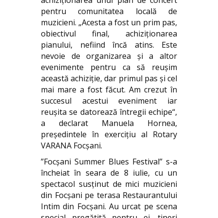
achiziționarea unui pian de concert
pentru comunitatea locală de
muzicieni. „Acesta a fost un prim pas,
obiectivul final, achiziționarea
pianului, nefiind încă atins. Este
nevoie de organizarea și a altor
evenimente pentru ca să reușim
această achiziție, dar primul pas și cel
mai mare a fost făcut. Am crezut în
succesul acestui eveniment iar
reuşita se datorează întregii echipe“,
a declarat Manuela Hornea,
președintele în exercițiu al Rotary
VARANA Focșani.
”Focșani Summer Blues Festival” s-a
încheiat în seara de 8 iulie, cu un
spectacol susținut de mici muzicieni
din Focșani pe terasa Restaurantului
Intim din Focșani. Au urcat pe scena
special pregătită pentru ei, tineri