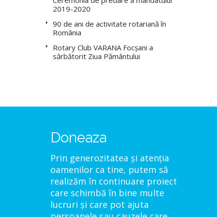
Ceremonia de predare a mandatului
2019-2020
90 de ani de activitate rotariană în
România
Rotary Club VARANA Focșani a
sărbătorit Ziua Pământului
Doneaza
Prin generozitatea și atenția
oamenilor ca tine, putem să
realizăm în continuare proiecte
care schimbă în bine multe
lucruri și care pot ajuta
persoanele sau cauzele care