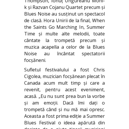
Thompson, Ionuț Ungureanu Moni-
k și Razvan Cojanu Quartet precum și
Blues Noise au susținut un spectacol
de clasă. Hora Unirii de la final, When
the Saints Go Marching In, Summer
Time și multe alte melodii, toate
cântate la trompetă precum și
muzica acapella a celor de la Blues
Noise au încântat spectatorii
focșăneni.
Sufletul festivalului a fost Chris
Cigolea, muzician focșănean plecat în
Canada acum mult timp și care a
revenit, pentru acest eveniment,
acasă. „Eu nu sunt prea bun la vorbe
și am emoții. Dacă îmi dați o
trompetă când și nu mă mai opresc.
Aceasta a fost prima ediție a Summer
Blues Festival o ideea apărută din