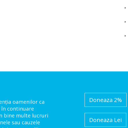
Doneaza 2%
tenția oamenilor ca
 în continuare
n bine multe lucruri
Doneaza Lei
anele sau cauzele