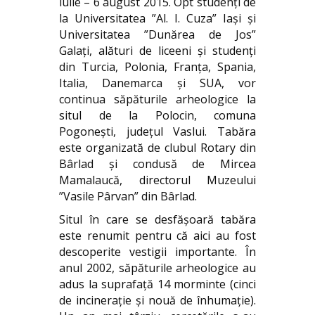
iulie – 6 august 2015. Opt studenți de
la Universitatea ”Al. I. Cuza” Iași și
Universitatea ”Dunărea de Jos”
Galați, alături de liceeni și studenți
din Turcia, Polonia, Franța, Spania,
Italia, Danemarca și SUA, vor
continua săpăturile arheologice la
situl de la Polocin, comuna
Pogonești, județul Vaslui. Tabăra
este organizată de clubul Rotary din
Bârlad și condusă de Mircea
Mamalaucă, directorul Muzeului
”Vasile Pârvan” din Bârlad.
Situl în care se desfășoară tabăra
este renumit pentru că aici au fost
descoperite vestigii importante. În
anul 2002, săpăturile arheologice au
adus la suprafață 14 morminte (cinci
de incinerație și nouă de înhumație).