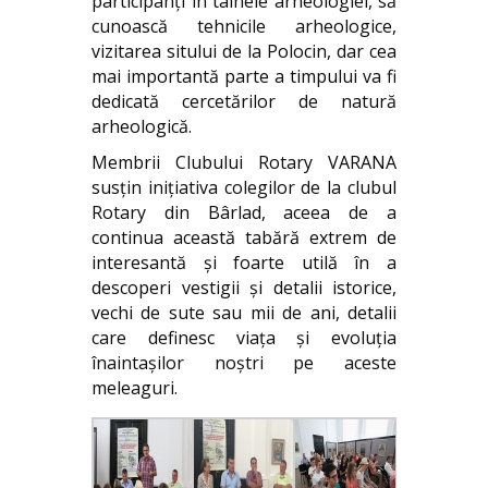
participanți în tainele arheologiei, să
cunoască tehnicile arheologice,
vizitarea sitului de la Polocin, dar cea
mai importantă parte a timpului va fi
dedicată cercetărilor de natură
arheologică.
Membrii Clubului Rotary VARANA
susțin inițiativa colegilor de la clubul
Rotary din Bârlad, aceea de a
continua această tabără extrem de
interesantă și foarte utilă în a
descoperi vestigii și detalii istorice,
vechi de sute sau mii de ani, detalii
care definesc viața și evoluția
înaintașilor noștri pe aceste
meleaguri.