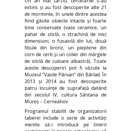
Un an mai târziu, cercetările s-au
extins și au fost descoperite alte 21
de morminte, în unele dintre acestea
fiind găsite obiecte intacte și foarte
bine conservate (vase ceramice, un
pahar de sticlă, o strachină de mici
dimensiuni, o fusaiolă din lut, două
fibule din bronz, un pieptene din
corn de cerb și un colier din mărgele
de sticlă de culoare albastră). Toate
aceste descoperiri pot fi văzute la
Muzeul ”Vasile Pârvan” din Bârlad. În
2013 și 2014 au fost descoperite
patru locuințe de suprafață datând
din secolul IV, cultura Sântana de
Mureș – Cerneahov.
Programul stabilit de organizatorii
taberei include o serie de activități
menite să-i introducă pe tinerii