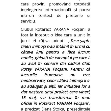
care provin, promovând totodată
înțelegerea internațională și pacea
într-un context de prietenie și
serviciu.
Clubul Rotaract VARANA Focşani a
fost la început o idee care a unit în
jurul ei câţiva adepţi. „
Şase-şapte
tineri inimoşi s-au întâlnit în urmă cu
câteva luni pentru a face lucruri
nobile, ghidaţi de exemplul pe care l-
au avut în seniorii din cadrul Club
Rotay VARANA Focşani. Pentru că
lucrurile frumoase nu trec
neobservate, celor câţiva inimoşi li s-
au adăugat şi alţii. Iar iniţiativa lor a
dat naştere unui proiect care vineri,
15 mai, s-a transformat în mod
oficial în Rotaract VARANA Focşani
“,
a precizat Elena Stoica, președintele