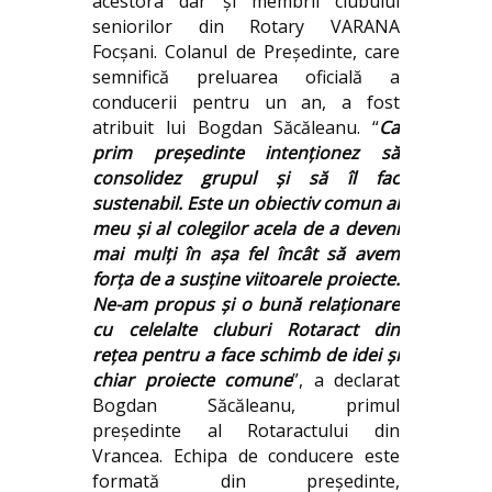
acestora dar şi membrii clubului
seniorilor din Rotary VARANA
Focșani. Colanul de Preşedinte, care
semnifică preluarea oficială a
conducerii pentru un an, a fost
atribuit lui Bogdan Săcăleanu. “
Ca
prim preşedinte intenţionez să
consolidez grupul şi să îl fac
sustenabil. Este un obiectiv comun al
meu şi al colegilor acela de a deveni
mai mulţi în aşa fel încât să avem
forţa de a susţine viitoarele proiecte.
Ne-am propus şi o bună relaţionare
cu celelalte cluburi Rotaract din
reţea pentru a face schimb de idei şi
chiar proiecte comune
”, a declarat
Bogdan Săcăleanu, primul
preşedinte al Rotaractului din
Vrancea. Echipa de conducere este
formată din preşedinte,