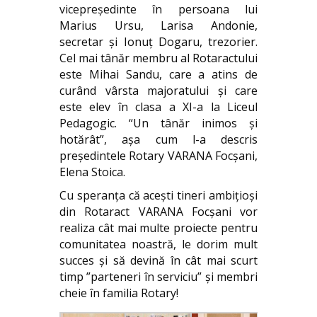
vicepreşedinte în persoana lui
Marius Ursu, Larisa Andonie,
secretar şi Ionuţ Dogaru, trezorier.
Cel mai tânăr membru al Rotaractului
este Mihai Sandu, care a atins de
curând vârsta majoratului şi care
este elev în clasa a XI-a la Liceul
Pedagogic. “Un tânăr inimos şi
hotărât”, aşa cum l-a descris
preşedintele Rotary VARANA Focşani,
Elena Stoica.
Cu speranța că acești tineri ambițioși
din Rotaract VARANA Focșani vor
realiza cât mai multe proiecte pentru
comunitatea noastră, le dorim mult
succes și să devină în cât mai scurt
timp ”parteneri în serviciu” și membri
cheie în familia Rotary!