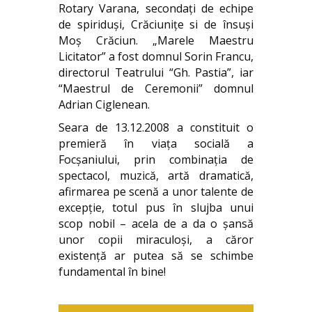
Rotary Varana, secondaţi de echipe
de spiriduşi, Crăciuniţe si de însuşi
Moş Crăciun. „Marele Maestru
Licitator” a fost domnul Sorin Francu,
directorul Teatrului “Gh. Pastia”, iar
“Maestrul de Ceremonii” domnul
Adrian Ciglenean.
Seara de 13.12.2008 a constituit o
premieră în viaţa socială a
Focşaniului, prin combinaţia de
spectacol, muzică, artă dramatică,
afirmarea pe scenă a unor talente de
excepţie, totul pus în slujba unui
scop nobil – acela de a da o şansă
unor copii miraculoşi, a căror
existenţă ar putea să se schimbe
fundamental în bine!